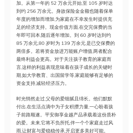
加。从第一年的 52 万余元开始,至 105 岁时达
到约 256 万余元。身故保险金金额也随着保单
年度的增加而增加,为家庭在不幸发生时提供充
足的经济支持。现金价值方面,在交完保费的当
年即可回本,随后逐年增加。到 60 岁时达到约
85 万余元,80 岁时为 139 万余元,是已交保费的
两倍多。若将资金放进万能账户增值,两者配合
最终利益会更高。对于关注孩子教育的家庭而
言,这样的利益表现意味着在孩子成长的关键时
期,如大学教育、出国留学等,家庭能够有足够的
资金支持,减轻经济压力。
时光悄然走过,父母的爱细腻且绵长。他们默默
付出,在生活点滴中为子女积攒力量,一心盼着孩
子前路顺遂。平安御享金越产品承载着这份质朴
的爱。未来,它将不负所托,伴一个个家庭走过风
雨,让财富与爱稳稳传承,开启更多美好可能。