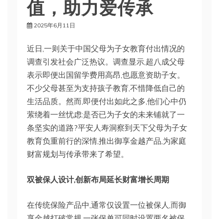
值，助力爱传承
2025年6月11日
近日,一则关于中国父母为子女教育付出情况的
调查引发社会广泛热议。调查显示,超八成父母
表示即便出国留学费用高昂,也愿意资助子女。
不少父母甚至为支持孩子教育,不惜降低自己的
生活品质。然而,即便付出如此之多,他们心中仍
萦绕着一丝忧虑:是否已为子女的未来铺就了一
条坚实的道路?平安人寿洞察到天下父母为子女
教育负重前行的深情,推出御享金越产品,为家庭
财富规划与传承带来了希望。
双被保人设计,创新布局延长财富增长周期
在传统保险产品中,通常仅设置一位被保人,而御
享金越打破常规,一张保单可同时设置两名被保