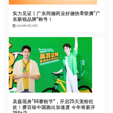
实力见证丨广东同德药业好德快®荣膺“广
东新锐品牌”称号！
2026年6月29日
吴磊现身“66赛粉节”，开启25天宠粉狂
欢！赛百味中国跑出加速度 今年将新开
350+店