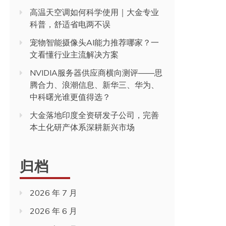
高温天空调如何科学使用｜大金专业
科普，舒适省电两不误
宠物智能摄像头AI能力推荐哪家？一
文看懂行业主流解决方案
NVIDIA服务器供应商横向测评——思
腾合力、浪潮信息、新华三、华为、
中科曙光谁更值得选？
大金落地印度全资研发子公司，完善
本土化研产体系深耕新兴市场
归档
2026 年 7 月
2026 年 6 月