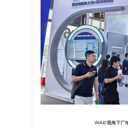
WAIC视⻆下广