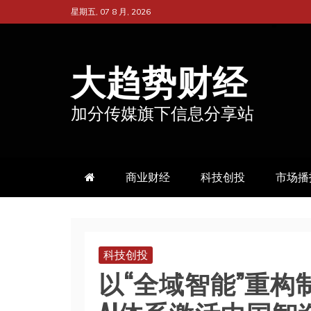
跳
星期五, 07 8 月, 2026
至
内
大趋势财经
容
加分传媒旗下信息分享站
商业财经
科技创投
市场播
科技创投
以“全域智能”重