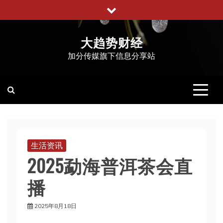
跳
至
内
大趋势财经
容
加分传媒旗下信息分享站
生活资讯
2025勐海普洱茶会直
播
2025年8月18日