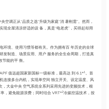
央空调正从“品质之选”升级为家庭“消 暑刚需”。然而，
现全屋清凉舒适的设 备，真是“电老虎”，买得起却用
电环境、使用习惯等都有关。作为拥有百 年历史的全球
研发制造、场景应用、用户 服务的全生命周期，打造真
效节能的平 衡。
1
F 值远超国家新国标一级标准，最高达 到 6.1*
。首
机连接多台内机，实现单空间 独立开关、设定温度、风
次，大金中央 空气系统全系列采用先进的变频技术，根
2
率，避免能源浪费；同时结合 VRT*
冷媒控温技术，按