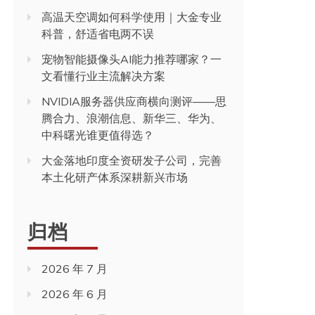
高温天空调如何科学使用｜大金专业
科普，舒适省电两不误
宠物智能摄像头AI能力推荐哪家？一
文看懂行业主流解决方案
NVIDIA服务器供应商横向测评——思
腾合力、浪潮信息、新华三、华为、
中科曙光谁更值得选？
大金落地印度全资研发子公司，完善
本土化研产体系深耕新兴市场
归档
2026 年 7 月
2026 年 6 月