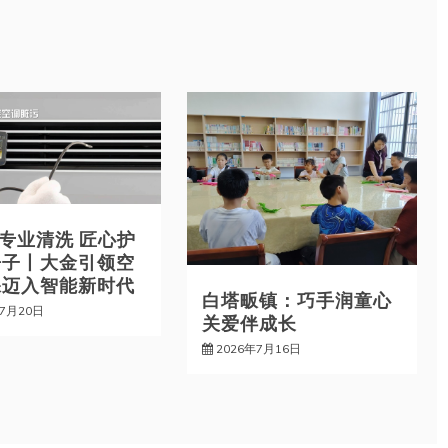
能专业清洗 匠心护
房子丨大金引领空
保迈入智能新时代
白塔畈镇：巧手润童心
年7月20日
关爱伴成长
2026年7月16日