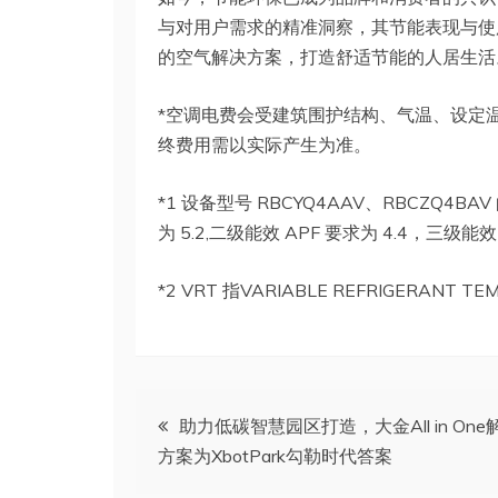
与对用户需求的精准洞察，其节能表现与使
的空气解决方案，打造舒适节能的人居生活
*空调电费会受建筑围护结构、气温、设定
终费用需以实际产生为准。
*1 设备型号 RBCYQ4AAV、RBCZQ4BAV
为 5.2,二级能效 APF 要求为 4.4，三级能效 
*2 VRT 指VARIABLE REFRIGERANT T
文
助力低碳智慧园区打造，大金All in One
方案为XbotPark勾勒时代答案
章