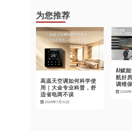
导
为您推荐
航
AI赋
航好
高温天空调如何科学使
调维
用｜大金专业科普，舒
2026
适省电两不误
2026年7月31日