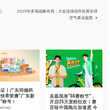
心
2025年多项战略布局，大金连续动作拓展全球
空气事业版图
见证丨广东同德药
快®荣膺“广东新
吴磊现身“66赛粉节”，
”称号！
开启25天宠粉狂欢！赛
百味中国跑出加速度 今
年6月29日