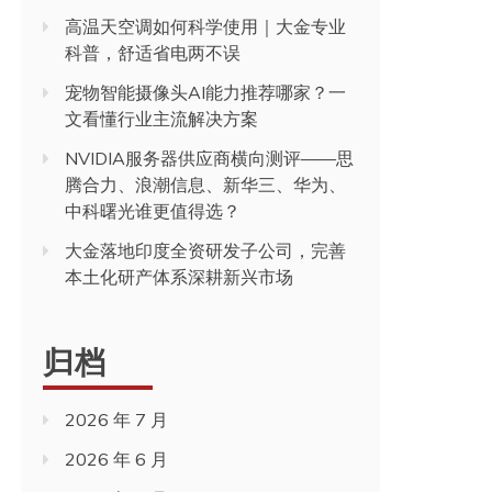
高温天空调如何科学使用｜大金专业
科普，舒适省电两不误
宠物智能摄像头AI能力推荐哪家？一
文看懂行业主流解决方案
NVIDIA服务器供应商横向测评——思
腾合力、浪潮信息、新华三、华为、
中科曙光谁更值得选？
大金落地印度全资研发子公司，完善
本土化研产体系深耕新兴市场
归档
2026 年 7 月
2026 年 6 月