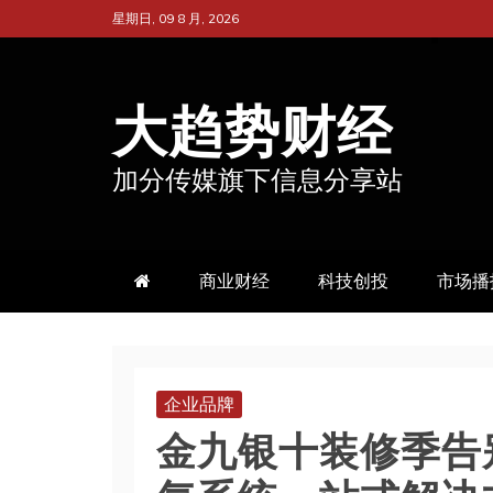
跳
星期日, 09 8 月, 2026
至
内
大趋势财经
容
加分传媒旗下信息分享站
商业财经
科技创投
市场播
企业品牌
金九银十装修季告