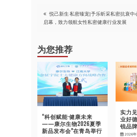
文
悦己新生·私密臻宠|予乐昕采私密抗衰中
启幕，致力领航女性私密健康行业发展
章
导
为您推荐
航
实力
“科创赋能·健康未来
业好德
——康尔生物2026夏季
锐品牌
新品发布会”在青岛举行
2026