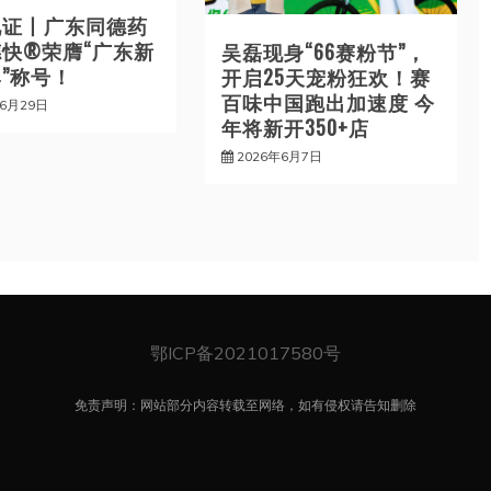
见证丨广东同德药
快®荣膺“广东新
吴磊现身“66赛粉节”，
”称号！
开启25天宠粉狂欢！赛
百味中国跑出加速度 今
年6月29日
年将新开350+店
2026年6月7日
鄂ICP备2021017580号
免责声明：网站部分内容转载至网络，如有侵权请告知删除