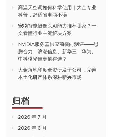
高温天空调如何科学使用｜大金专业
科普，舒适省电两不误
宠物智能摄像头AI能力推荐哪家？一
文看懂行业主流解决方案
NVIDIA服务器供应商横向测评——思
腾合力、浪潮信息、新华三、华为、
中科曙光谁更值得选？
大金落地印度全资研发子公司，完善
本土化研产体系深耕新兴市场
归档
2026 年 7 月
2026 年 6 月