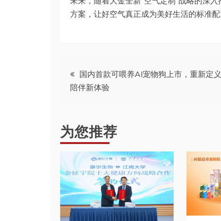
未来，随着大金全新“空气定制”战略的深
方案，让好空气真正成为美好生活的标准配
文
国内首款可喂养AI宠物狗上市，重新定义
陪伴新体验
章
导
为您推荐
航