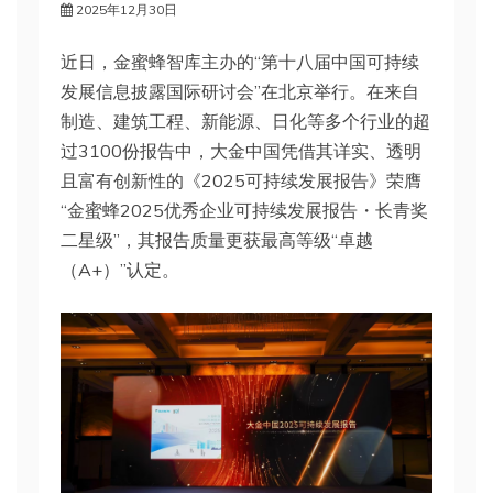
2025年12月30日
近日，金蜜蜂智库主办的“第十八届中国可持续
发展信息披露国际研讨会”在北京举行。在来自
制造、建筑工程、新能源、日化等多个行业的超
过3100份报告中，大金中国凭借其详实、透明
且富有创新性的《2025可持续发展报告》荣膺
“金蜜蜂2025优秀企业可持续发展报告・长青奖
二星级”，其报告质量更获最高等级“卓越
（A+）”认定。