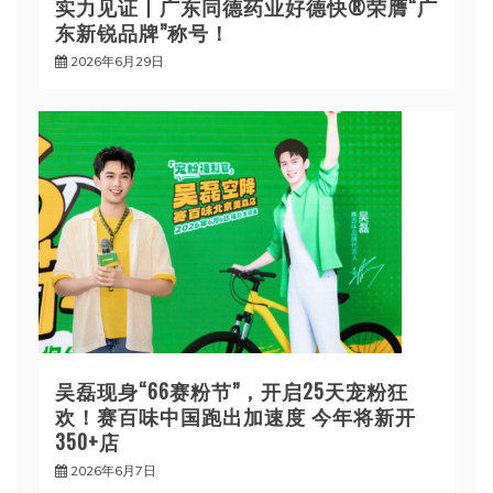
实力见证丨广东同德药业好德快®荣膺“广
东新锐品牌”称号！
2026年6月29日
吴磊现身“66赛粉节”，开启25天宠粉狂
欢！赛百味中国跑出加速度 今年将新开
350+店
2026年6月7日