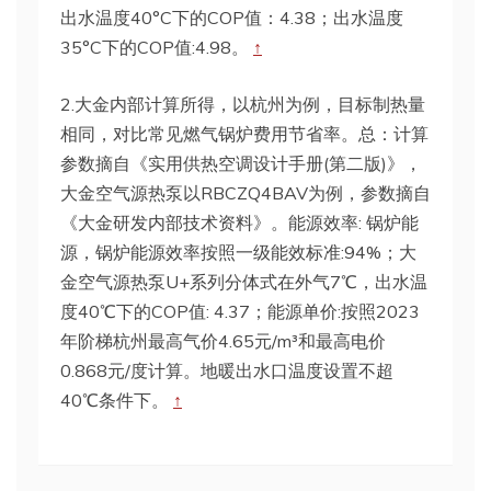
出水温度40°C下的COP值：4.38；出水温度
35°C下的COP值:4.98。
↑
2.大金内部计算所得，以杭州为例，目标制热量
相同，对比常见燃气锅炉费用节省率。总：计算
参数摘自《实用供热空调设计手册(第二版)》，
大金空气源热泵以RBCZQ4BAV为例，参数摘自
《大金研发内部技术资料》。能源效率: 锅炉能
源，锅炉能源效率按照一级能效标准:94%；大
金空气源热泵U+系列分体式在外气7℃，出水温
度40℃下的COP值: 4.37；能源单价:按照2023
年阶梯杭州最高气价4.65元/m³和最高电价
0.868元/度计算。地暖出水口温度设置不超
40℃条件下。
↑