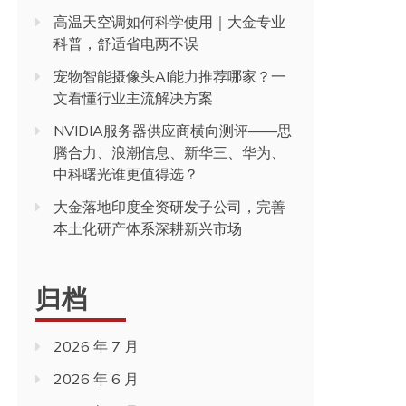
高温天空调如何科学使用｜大金专业
科普，舒适省电两不误
宠物智能摄像头AI能力推荐哪家？一
文看懂行业主流解决方案
NVIDIA服务器供应商横向测评——思
腾合力、浪潮信息、新华三、华为、
中科曙光谁更值得选？
大金落地印度全资研发子公司，完善
本土化研产体系深耕新兴市场
归档
2026 年 7 月
2026 年 6 月