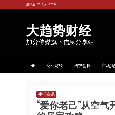
跳
星期五, 07 8 月, 2026
至
内
大趋势财经
容
加分传媒旗下信息分享站
商业财经
科技创投
市场播
生活资讯
“爱你老己”从空