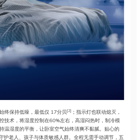
[2]
终保持低噪，最低仅 17分贝
；指示灯也联动熄灭，
控技术，将湿度控制在60%左右，高湿闷热时，制冷模
持温湿度的平衡，让卧室空气始终清爽不黏腻。贴心的
守护老人、孩子与体质敏感人群。全程无需手动调节，五