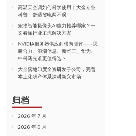
高温天空调如何科学使用｜大金专业
科普，舒适省电两不误
宠物智能摄像头AI能力推荐哪家？一
文看懂行业主流解决方案
NVIDIA服务器供应商横向测评——思
腾合力、浪潮信息、新华三、华为、
中科曙光谁更值得选？
大金落地印度全资研发子公司，完善
本土化研产体系深耕新兴市场
归档
2026 年 7 月
2026 年 6 月