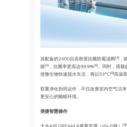
[4]
其配备的2400目高密度抗菌防霉滤网
，
[5]
[6]
级
，抗菌率更高达99.9%
。同时，搭载的
[8]
使微生物快速脱水失活，再以53°C
高温
双重净化协同运作，不仅改善室内空气洁净
更安心的睡眠环境。
便捷智慧操作
[9]
大金AIR DREAM A谧界空调（Wi-Fi版）