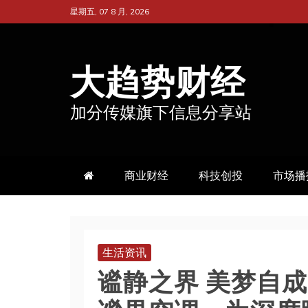
跳
星期五, 07 8 月, 2026
至
内
大趋势财经
容
加分传媒旗下信息分享站
商业财经
科技创投
市场播
生活资讯
谧静之界 美梦自成 | 2