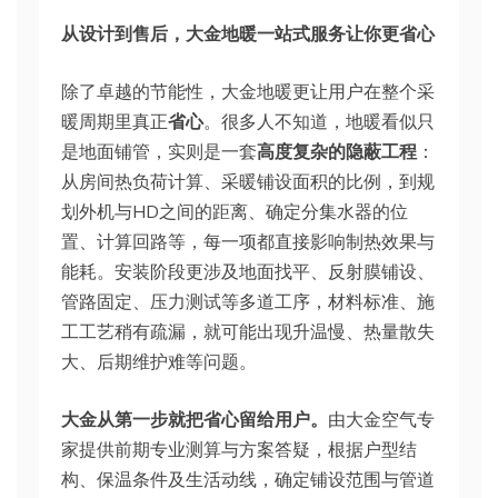
从设计到售后，大金地暖一站式服务让你更省心
除了卓越的节能性，大金地暖更让用户在整个采
暖周期里真正
省心
。很多人不知道，地暖看似只
是地面铺管，实则是一套
高度复杂的隐蔽工程
：
从房间热负荷计算、采暖铺设面积的比例，到规
划外机与HD之间的距离、确定分集水器的位
置、计算回路等，每一项都直接影响制热效果与
能耗。安装阶段更涉及地面找平、反射膜铺设、
管路固定、压力测试等多道工序，材料标准、施
工工艺稍有疏漏，就可能出现升温慢、热量散失
大、后期维护难等问题。
大金从第一步就把省心留给用户。
由大金空气专
家提供前期专业测算与方案答疑，根据户型结
构、保温条件及生活动线，确定铺设范围与管道