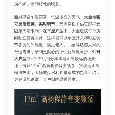
润不燥、恰到好处的暖意。
面对早春乍暖还寒、气温多变的天气，
大金地暖
可灵活启停、实时调节
，无需像集中供暖那样受
固定周期限制。
在平层户型中
，大金建议每个房
间独立设置回路，这样就可以单独开关和独立调
节各房间的温度，满足老人、儿童等敏感人群的
舒适需求，给到更贴心的个性化温度呵护。
针对
大户型
或HD 主机到分集水器距离较远的场景，
*4
还可搭载17m
高扬程静音变频泵，实现远距离
输送热水，大幅减少水利衰减造成的热量不均，
更好适配别墅、大户型的采暖需求。