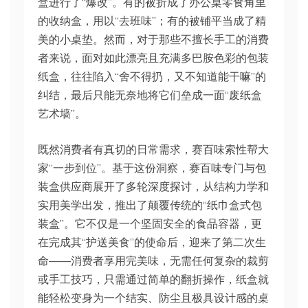
盒进行了“爆改”。有的被折成了办公桌零食角里
的收纳盒，用以“去班味”；有的被铺平当成了精
美的小桌垫。然而，对于那些不擅长手工的消费
者来说，面对如此漂亮且充满多巴胺色彩的包装
纸盒，往往陷入“舍不得扔，又不知道能干嘛”的
纠结，最后只能无奈地将它们垒成一面“废纸盒
艺术墙”。
既然消费者有真切的日常需求，赛百味索性帮大
家“一步到位”。基于这份洞察，赛百味专门与包
装盒供应商展开了多轮深度探讨，从结构力学和
实用美学出发，推出了颠覆传统的“纸巾盒式包
装盒”。它不仅是一个坚固安全的食品容器，更
在完成其“护送美食”的使命后，迎来了第二次生
命——消费者享用完美味，无需任何复杂的裁剪
或手工技巧，只需通过简单的翻折操作，纸盒就
能轻松变身为一个结实、防尘且极具设计感的桌