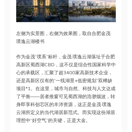
左侧为实景图，右侧为效果图，取自合肥金茂·
璞逸云湖楼书
作为金茂“璞系”标杆，金茂·璞逸云湖落址于合肥
高新区蜀西湖CBD，这不仅是综合性国家科学中
心的承载区，汇聚了超3400家高新技术企业，
还是高新区仅有的“一线湖景+低密规划”双稀缺
项目*1。在这里，城市与自然、科技与人文达成
了平衡——居者推窗可见蜀西湖的浩渺烟波，转
身即享科创芯区的丰沛资源，这正是金茂·璞逸
云湖所定义的当代湖居新范式。而实现这份湖居
理想中“好空气”的关键，正是大金。