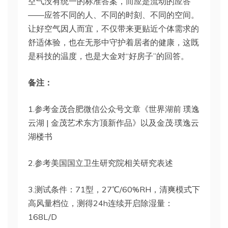
空气没有统一的标准答案，而应是流动的应答
——应答不同的人、不同的时刻、不同的空间。
让好空气因人而宜，不仅带来更贴近个体需求的
舒适体验，也在无形中守护着居者的健康，这既
是科技的温度，也是大金对“好房子”的回答。
备注：
1.参考金茂合肥微信公众号文章《世界湖前 璞逸
云湖 | 金茂艺术东方顶新作品》以及金茂·璞逸云
湖楼书
2.参考美国国立卫生研究院相关研究表述
3.测试条件：71型，27℃/60%RH，清爽模式下
高风量档位，测得24h连续开启除湿量：
168L/D