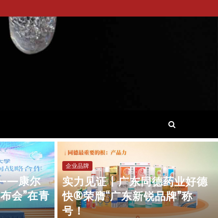
企业品牌
来——康尔
实力见证丨广东同德药业好德
发布会”在青
快®荣膺“广东新锐品牌”称
号！