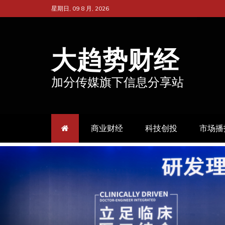
跳
星期日, 09 8 月, 2026
至
内
大趋势财经
容
加分传媒旗下信息分享站
商业财经
科技创投
市场播