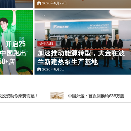
2026年6月29日
能力推荐哪家？一文看懂行业主流解决方案
，开启25
企业品牌
中国跑出
加速推动能源转型，大金在波
0+店
兰新建热泵生产基地
2026年6月5日
起！
中国外运：首次回购约638万股
202