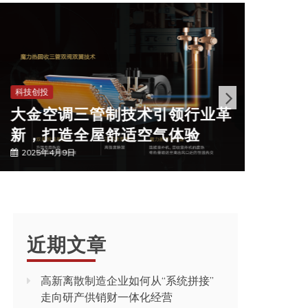
科技创投
科技创投
竞逐
大金空调三管制技术引领行业革
蓄势
新，打造全屋舒适空气体验
2024年
2025年4月9日
近期文章
高新离散制造企业如何从“系统拼接”
走向研产供销财一体化经营
高温天空调如何科学使用｜大金专业