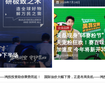
2026年7月16日
商业财经
企业品牌
研产供销财一体化经
宠物智能摄像头AI
吴磊现身“66赛粉节”
2026年7月30日
天宠粉狂欢！赛百味
加速度 今年将新开35
2026年6月7日
国际油价大幅下滑，正是布局良机——鸿投投资助你乘势而