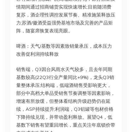
情期间通过招商铺货实现快速增长;目前随消费
复苏，酒企理性调控发展节奏、精准施策释放压
力;苏酒/徽酒受益强势基地市场及完善的产品矩
阵，随宴席恢复表现亮眼。
啤酒：天气/基数等因素致销量承压，成本压力
改善促利润持续释放
销售端，Q3因台风雨水天气较多，且去年同期
基数较高(22Q3行业产量同比+9%)，龙头Q3销
量整体承压;结构端，低端酒销售受影响更大，
部分中高档大单品受销售节奏调整等因素影响，
增速有所放缓，但整体看结构升级趋势仍在延
续，ASP持续提升;利润端，Q3铝罐等包材价格
下降持续兑现，并带动盈利释放。展望Q4，低
基数下销售有望重回增长，重点关注年底锁价带