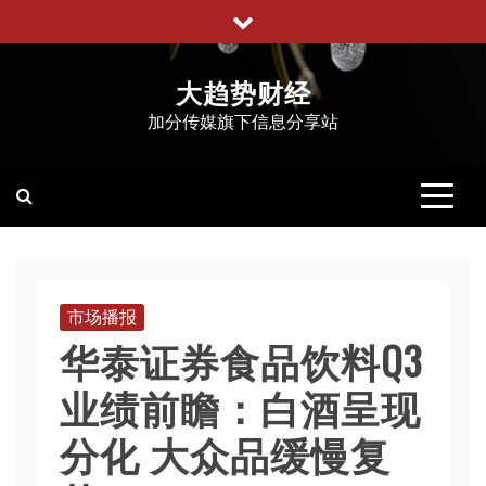
跳
至
内
大趋势财经
容
加分传媒旗下信息分享站
市场播报
华泰证券食品饮料Q3
业绩前瞻：白酒呈现
分化 大众品缓慢复