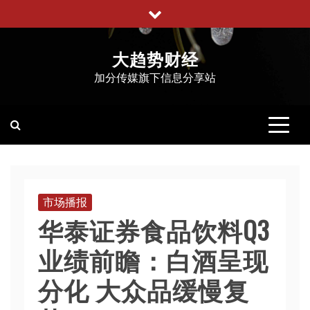
跳
至
内
大趋势财经
容
加分传媒旗下信息分享站
市场播报
华泰证券食品饮料Q3
业绩前瞻：白酒呈现
分化 大众品缓慢复