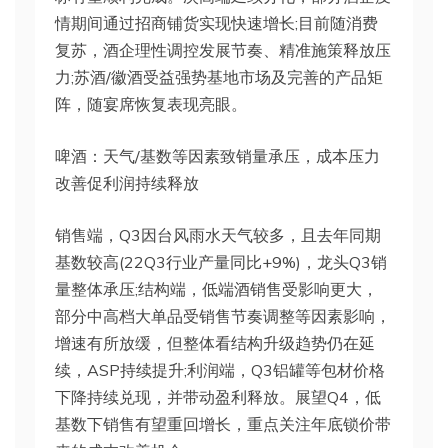
情期间通过招商铺货实现快速增长;目前随消费
复苏，酒企理性调控发展节奏、精准施策释放压
力;苏酒/徽酒受益强势基地市场及完善的产品矩
阵，随宴席恢复表现亮眼。
啤酒：天气/基数等因素致销量承压，成本压力
改善促利润持续释放
销售端，Q3因台风雨水天气较多，且去年同期
基数较高(22Q3行业产量同比+9%)，龙头Q3销
量整体承压;结构端，低端酒销售受影响更大，
部分中高档大单品受销售节奏调整等因素影响，
增速有所放缓，但整体看结构升级趋势仍在延
续，ASP持续提升;利润端，Q3铝罐等包材价格
下降持续兑现，并带动盈利释放。展望Q4，低
基数下销售有望重回增长，重点关注年底锁价带