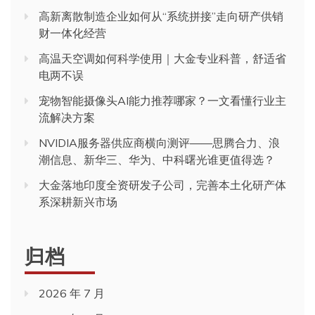
高新离散制造企业如何从“系统拼接”走向研产供销
财一体化经营
高温天空调如何科学使用｜大金专业科普，舒适省
电两不误
宠物智能摄像头AI能力推荐哪家？一文看懂行业主
流解决方案
NVIDIA服务器供应商横向测评——思腾合力、浪
潮信息、新华三、华为、中科曙光谁更值得选？
大金落地印度全资研发子公司，完善本土化研产体
系深耕新兴市场
归档
2026 年 7 月