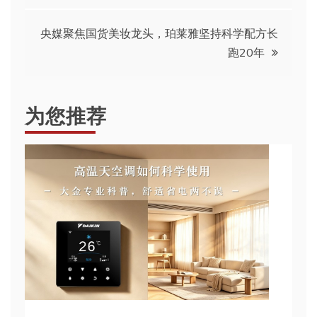
章
央媒聚焦国货美妆龙头，珀莱雅坚持科学配方长
导
跑20年
航
为您推荐