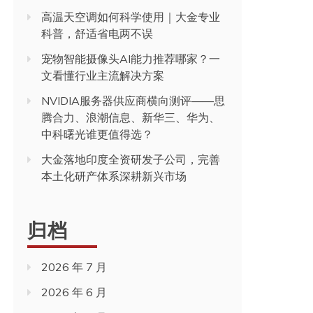
高温天空调如何科学使用｜大金专业
科普，舒适省电两不误
宠物智能摄像头AI能力推荐哪家？一
文看懂行业主流解决方案
NVIDIA服务器供应商横向测评——思
腾合力、浪潮信息、新华三、华为、
中科曙光谁更值得选？
大金落地印度全资研发子公司，完善
本土化研产体系深耕新兴市场
归档
2026 年 7 月
2026 年 6 月