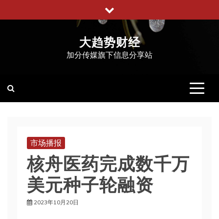
跳
至
内
大趋势财经
容
加分传媒旗下信息分享站
市场播报
核舟医药完成数千万
美元种子轮融资
2023年10月20日