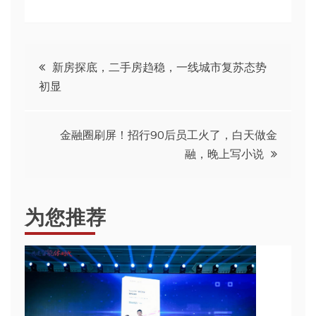
文
新房探底，二手房趋稳，一线城市复苏态势
初显
章
导
金融圈刷屏！招行90后员工火了，白天做金
融，晚上写小说
航
为您推荐