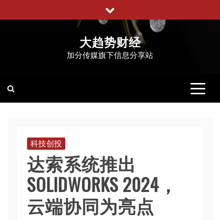
跳
至
内
大趋势财经
容
加分传媒旗下信息分享站
科技创投
达索系统推出
SOLIDWORKS 2024，
云端协同为亮点