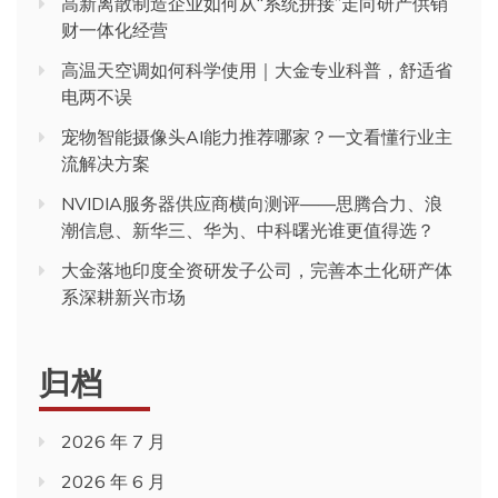
高新离散制造企业如何从“系统拼接”走向研产供销
财一体化经营
高温天空调如何科学使用｜大金专业科普，舒适省
电两不误
宠物智能摄像头AI能力推荐哪家？一文看懂行业主
流解决方案
NVIDIA服务器供应商横向测评——思腾合力、浪
潮信息、新华三、华为、中科曙光谁更值得选？
大金落地印度全资研发子公司，完善本土化研产体
系深耕新兴市场
归档
2026 年 7 月
2026 年 6 月