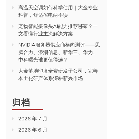
高温天空调如何科学使用｜大金专业
科普，舒适省电两不误
宠物智能摄像头AI能力推荐哪家？一
文看懂行业主流解决方案
NVIDIA服务器供应商横向测评——思
腾合力、浪潮信息、新华三、华为、
中科曙光谁更值得选？
大金落地印度全资研发子公司，完善
本土化研产体系深耕新兴市场
归档
2026 年 7 月
2026 年 6 月