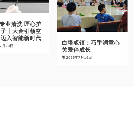
能专业清洗 匠心护
房子丨大金引领空
保迈入智能新时代
白塔畈镇：巧手润童心
年7月20日
关爱伴成长
2026年7月16日