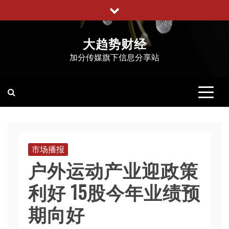
跳
至
内
大趋势财经
容
加分传媒旗下信息分享站
市场播报
户外运动产业迎政策
利好 15股今年业绩预
期向好