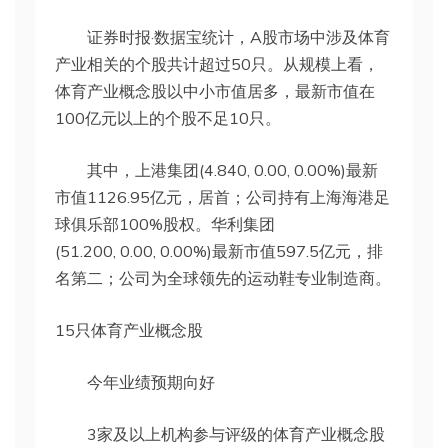
证券时报·数据宝统计，A股市场中涉及体育
产业相关的个股共计超过50只。从规模上看，
体育产业概念股以中小市值居多，最新市值在
100亿元以上的个股不足10只。
其中，上港集团(4.840, 0.00, 0.00%)最新
市值1126.95亿元，居首；公司持有上海海港足
球俱乐部100%股权。华利集团
(51.200, 0.00, 0.00%)最新市值597.5亿元，排
名第二；公司为全球领先的运动鞋专业制造商。
15只体育产业概念股
今年业绩预期向好
3家及以上机构参与评级的体育产业概念股