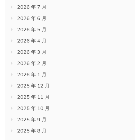
2026 年 7 月
2026 年 6 月
2026 年 5 月
2026 年 4 月
2026 年 3 月
2026 年 2 月
2026 年 1 月
2025 年 12 月
2025 年 11 月
2025 年 10 月
2025 年 9 月
2025 年 8 月