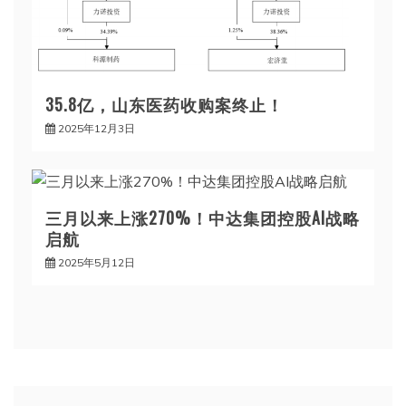
35.8亿，山东医药收购案终止！
2025年12月3日
三月以来上涨270%！中达集团控股AI战略
启航
2025年5月12日