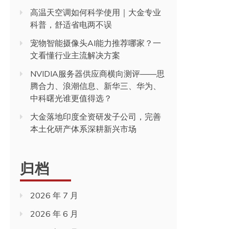
高温天空调如何科学使用｜大金专业
科普，舒适省电两不误
宠物智能摄像头AI能力推荐哪家？一
文看懂行业主流解决方案
NVIDIA服务器供应商横向测评——思
腾合力、浪潮信息、新华三、华为、
中科曙光谁更值得选？
大金落地印度全资研发子公司，完善
本土化研产体系深耕新兴市场
归档
2026 年 7 月
2026 年 6 月