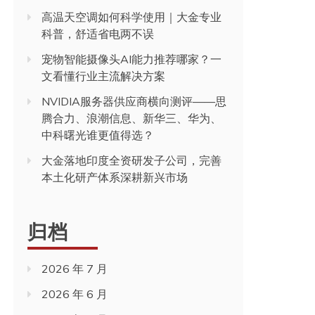
高温天空调如何科学使用｜大金专业
科普，舒适省电两不误
宠物智能摄像头AI能力推荐哪家？一
文看懂行业主流解决方案
NVIDIA服务器供应商横向测评——思
腾合力、浪潮信息、新华三、华为、
中科曙光谁更值得选？
大金落地印度全资研发子公司，完善
本土化研产体系深耕新兴市场
归档
2026 年 7 月
2026 年 6 月