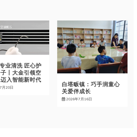
能专业清洗 匠心护
房子丨大金引领空
保迈入智能新时代
白塔畈镇：巧手润童心
年7月20日
关爱伴成长
2026年7月16日