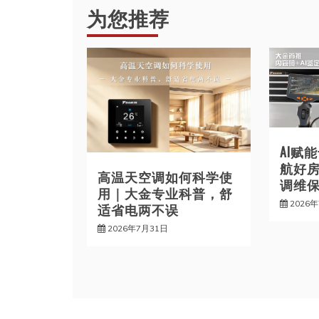
导
为您推荐
航
AI赋
航好
高温天空调如何科学使
调维
用｜大金专业科普，舒
2026
适省电两不误
2026年7月31日