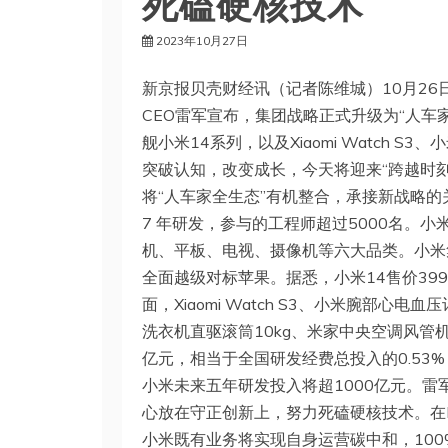
死磕硬核技术
2023年10月27日
新京报贝壳财经讯（记者陈维城）10月2
CEO雷军宣布，集团战略正式升级为“人车
舰小米14系列，以及Xiaomi Watch 
突破认知，改变成长，今天将迎来“跨越时刻
将“人车家全生态”有机整合，承接新战略的关
7 年研发，参与的工程师超过5000名。小
机、平板、电视、摄像机等六大品类。小米
全面越级对标苹果。据悉，小米14售价3999元
面，Xiaomi Watch S3、小米腕部心电血
洗衣机直驱滚筒10kg、米家中央空调风管机
亿元，相当于全国研发经费总投入的0.53%
小米未来五年研发投入将超1000亿元。
心放在守正创新上，努力死磕硬核技术。在E
小米既有业务将实现自身运营碳中和，10