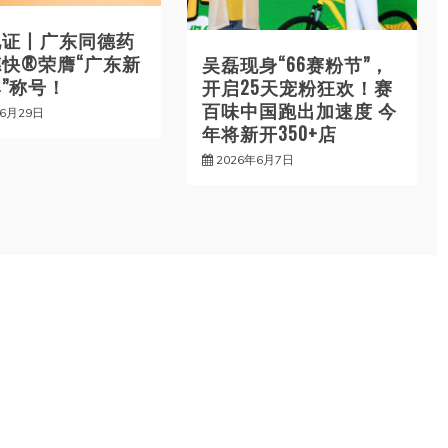
见证丨广东同德药
快®荣膺“广东新
吴磊现身“66赛粉节”，
”称号！
开启25天宠粉狂欢！赛
百味中国跑出加速度 今
年6月29日
年将新开350+店
2026年6月7日