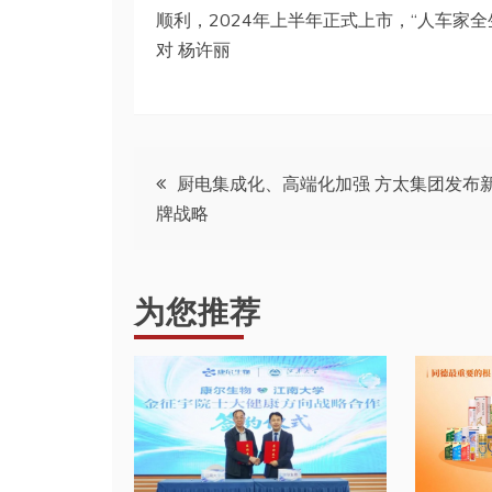
顺利，2024年上半年正式上市，“人车家
对 杨许丽
文
厨电集成化、高端化加强 方太集团发布
牌战略
章
导
为您推荐
航