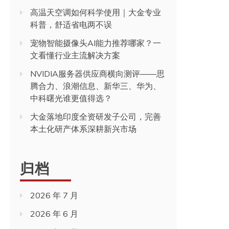
高温天空调如何科学使用｜大金专业
科普，舒适省电两不误
宠物智能摄像头AI能力推荐哪家？一
文看懂行业主流解决方案
NVIDIA服务器供应商横向测评——思
腾合力、浪潮信息、新华三、华为、
中科曙光谁更值得选？
大金落地印度全资研发子公司，完善
本土化研产体系深耕新兴市场
归档
2026 年 7 月
2026 年 6 月