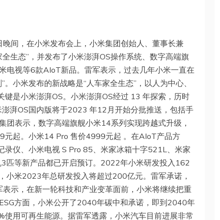
6日晚间，在小米发布会上，小米集团创始人、董事长兼
家全生态”，并发布了小米澎湃OS操作系统、数字高端旗
S3、小米电视等6款AIoT新品。雷军表示，过去几年小米一直在
”。小米发布的新战略是“人车家全生态”，以人为中心、
键是小米澎湃OS。小米澎湃OS经过 13 年探索，历时
米澎湃OS国内版将于2023 年12月开始分批推送，包括手
集团表示，数字高端旗舰小米14系列实现跨越式升级，
起。小米14 Pro 售价4999元起 。在AIoT产品方
压记录仪、小米电视 S Pro 85、米家冰箱十字521L、米家
3匹等新产品都已开启预订。2022年小米研发投入162
，小米2023年总研发投入将超过200亿元。雷军承诺，
雷军表示，在新一轮科技和产业变革面前，小米将继续把重
SG方面，小米公开了2040年碳中和承诺，即到2040年
0%使用可再生能源。据雷军透露，小米汽车目前进展非常