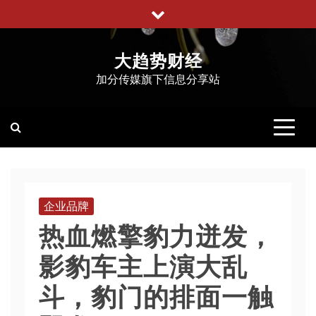
跳
至
内
大趋势财经
容
加分传媒旗下信息分享站
企业品牌
热血燃擎豹力迸发，
影豹车主上演大乱
斗，豹门的排面一触