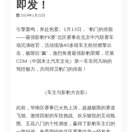
即发！
2024年1月22日
引擎轰鸣，奔赴热爱。1月13日， “豹门的排面
——最强影豹PK赛”北区赛事在北京中汽联赛车
场完满收官，活动现场40多组车主粉丝燃擎出
击，极限狂“飙”，激烈角逐最强影豹荣耀，尽展
CDM（中国本土汽车文化）第一车非同凡响的
驾控魅力，共同捍卫豹门的排面！
（车主与影豹大合影）
此前，华南区赛事已火热上演，超越极限的赛道
飞驰、激情四射的车技挑战、欢乐愉悦的互动氛
围、五花八门的个性潮改，赢得了影豹车主们的
一致好评。备受期待的北区赛事信息一经发布，