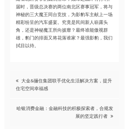
届时，晋级总决赛的两位南北区赛事冠军，将与
神秘的三大魔王同台竞技，为影豹车主献上一场
精彩纷呈的汽车盛宴。究竟是民间新人崭露头
角，还是神秘魔王所向披靡？最终谁能傲视群
雄，豹门的排面又将花落谁家？最强影豹，我们
拭目以待。
文
大金&骊住集团联手优化生活解决方案，提升
住宅空间幸福感
章
导
哈银消费金融：金融科技的积极探索者，合规发
展的坚定践行者
航