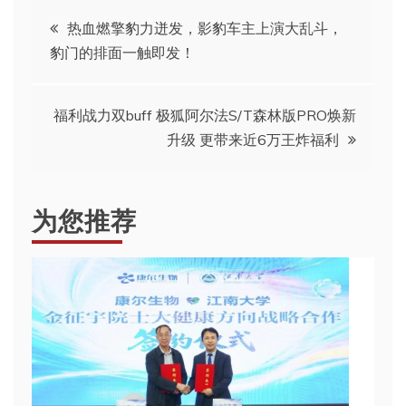
文
热血燃擎豹力迸发，影豹车主上演大乱斗，
豹门的排面一触即发！
章
导
福利战力双buff 极狐阿尔法S/T森林版PRO焕新
升级 更带来近6万王炸福利
航
为您推荐