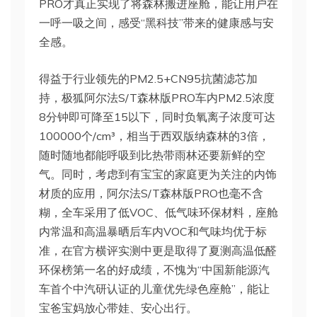
PRO才真正实现了将森林搬进座舱，能让用户在
一呼一吸之间，感受“黑科技”带来的健康感与安
全感。
得益于行业领先的PM2.5+CN95抗菌滤芯加
持，极狐阿尔法S/T森林版PRO车内PM2.5浓度
8分钟即可降至15以下，同时负氧离子浓度可达
100000个/cm³，相当于西双版纳森林的3倍，
随时随地都能呼吸到比热带雨林还要新鲜的空
气。同时，考虑到有宝宝的家庭更为关注的内饰
材质的应用，阿尔法S/T森林版PRO也毫不含
糊，全车采用了低VOC、低气味环保材料，座舱
内常温和高温暴晒后车内VOC和气味均优于标
准，在官方横评实测中更是取得了夏测高温低醛
环保榜第一名的好成绩，不愧为“中国新能源汽
车首个中汽研认证的儿童优先绿色座舱”，能让
宝爸宝妈放心带娃、安心出行。