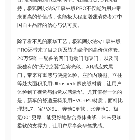
持，极狐阿尔法S/T森林版PRO不仅能为用户带
来更高的价值感，也能极大程度增强消费者对中
国自主品牌的信心与认可度。
除了看不见的豪华工艺，极狐阿尔法S/T森林版
PRO还带来了目之所及皆为豪华的高价值体验。
20万级唯一配备的四门电动门电吸门，以及同
级独有的“天使之翼”迎宾光毯、AR感应式尾
门，带来尊重感与便捷体验。座舱内顶棚、立柱
等处大面积采用Ultrasuede麂皮绒材质，让用户
体验到了视觉与触觉双感豪华。尤其值得一体的
是，新车的舒适座椅采用PVC+PU材质，面料比
理想L7、宝马X5L、奔驰E更软，比奔驰E、极
氪001更厚，能更好地贴合身体曲线，带来更加
柔软的支撑力，让用户尽享豪华驾乘感。