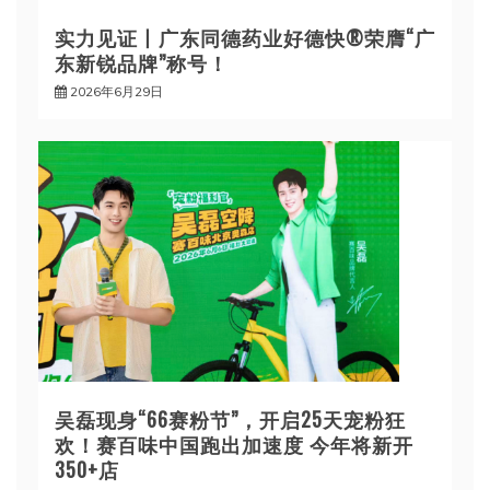
实力见证丨广东同德药业好德快®荣膺“广
东新锐品牌”称号！
2026年6月29日
吴磊现身“66赛粉节”，开启25天宠粉狂
欢！赛百味中国跑出加速度 今年将新开
350+店