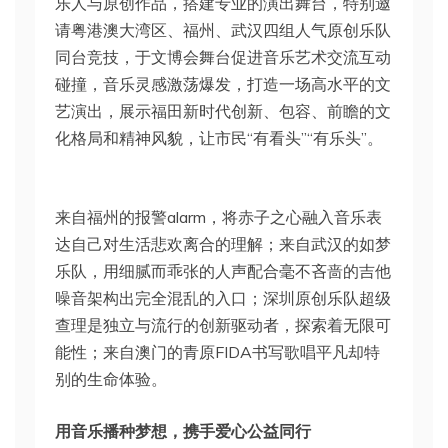
乐人与原创作品，搭建专业的演出舞台，特别邀
请粤港澳大湾区、福州、武汉四组人气原创乐队
同台竞技，于文博会舞台促进音乐艺术交流互动
碰撞，音乐灵感激荡爆发，打造一场高水平的文
艺演出，展示福田新时代创新、包容、前瞻的文
化格局和精神风貌，让市民“有看头”“有乐头”。
来自福州的报警alarm，将赤子之心融入音乐表
达自己对生活悲欢离合的理解；来自武汉的如梦
乐队，用细腻而乖张的人声配合毫不吝啬的吉他
噪音架构出完全混乱的入口；深圳原创乐队超级
查理是独立与流行的创新驱动者，探索着无限可
能性；来自澳门的青原FIDA书写歌唱平凡却特
别的生命体验。
用音乐播种梦想，携手
爱心公益
同行