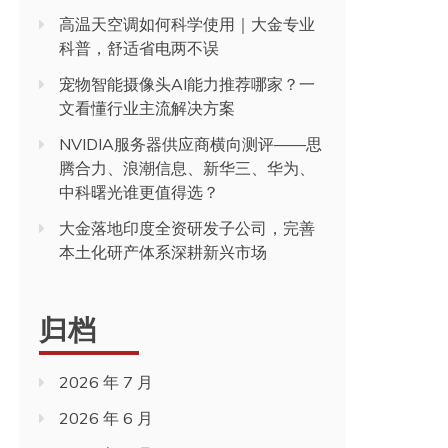
高温天空调如何科学使用｜大金专业
科普，舒适省电两不误
宠物智能摄像头AI能力推荐哪家？一
文看懂行业主流解决方案
NVIDIA服务器供应商横向测评——思
腾合力、浪潮信息、新华三、华为、
中科曙光谁更值得选？
大金落地印度全资研发子公司，完善
本土化研产体系深耕新兴市场
归档
2026 年 7 月
2026 年 6 月