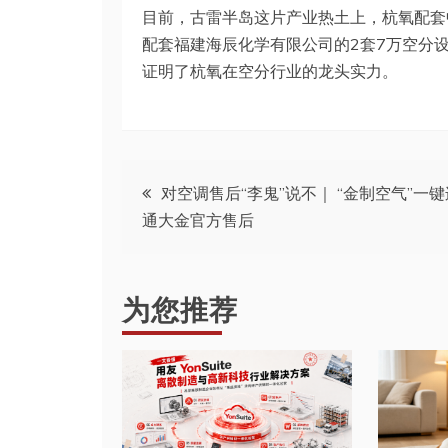
目前，古雷半岛这片产业热土上，杭氧配套
配套福建海辰化学有限公司的2套7万空分
证明了杭氧在空分行业的龙头实力。
文
对空调售后“李鬼”说不｜ “金制空气”一键
通大金官方售后
章
导
为您推荐
航