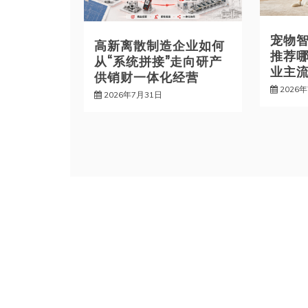
宠物智
高新离散制造企业如何
推荐
从“系统拼接”走向研产
业主
供销财一体化经营
2026
2026年7月31日