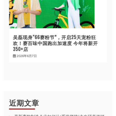
吴磊现身“66赛粉节”，开启25天宠粉狂
欢！赛百味中国跑出加速度 今年将新开
350+店
2026年6月7日
近期文章