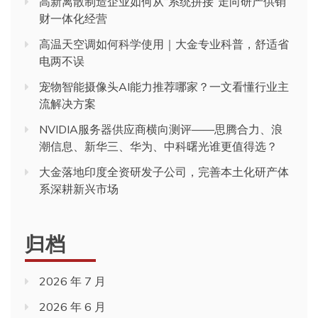
高新离散制造企业如何从“系统拼接”走向研产供销
财一体化经营
高温天空调如何科学使用｜大金专业科普，舒适省
电两不误
宠物智能摄像头AI能力推荐哪家？一文看懂行业主
流解决方案
NVIDIA服务器供应商横向测评——思腾合力、浪
潮信息、新华三、华为、中科曙光谁更值得选？
大金落地印度全资研发子公司，完善本土化研产体
系深耕新兴市场
归档
2026 年 7 月
2026 年 6 月