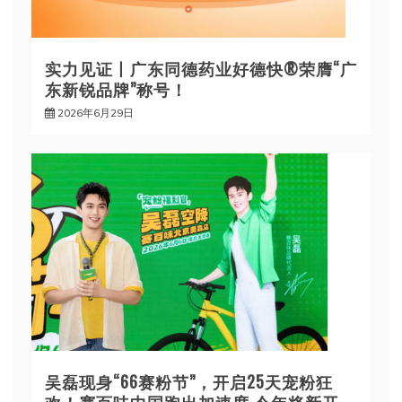
实力见证丨广东同德药业好德快®荣膺“广
东新锐品牌”称号！
2026年6月29日
吴磊现身“66赛粉节”，开启25天宠粉狂
欢！赛百味中国跑出加速度 今年将新开