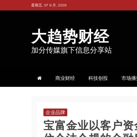
跳
星期五, 07 8 月, 2026
至
内
大趋势财经
容
加分传媒旗下信息分享站
商业财经
科技创投
市场播
企业品牌
宝富金业以客户资