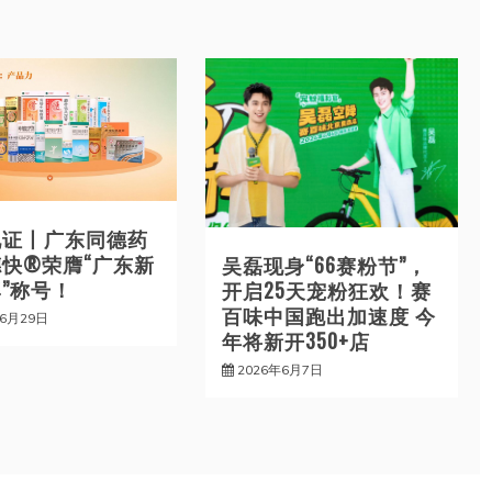
见证丨广东同德药
快®荣膺“广东新
吴磊现身“66赛粉节”，
”称号！
开启25天宠粉狂欢！赛
百味中国跑出加速度 今
年6月29日
年将新开350+店
2026年6月7日