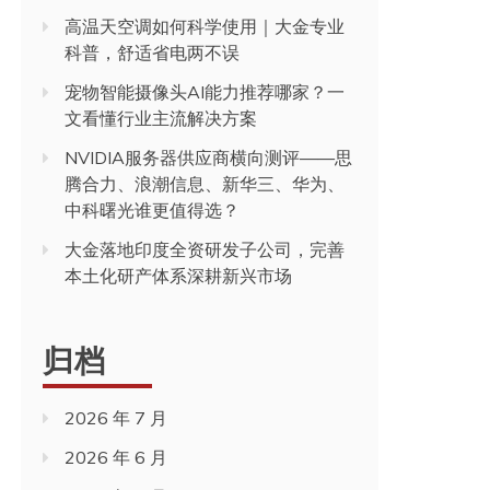
高温天空调如何科学使用｜大金专业
科普，舒适省电两不误
宠物智能摄像头AI能力推荐哪家？一
文看懂行业主流解决方案
NVIDIA服务器供应商横向测评——思
腾合力、浪潮信息、新华三、华为、
中科曙光谁更值得选？
大金落地印度全资研发子公司，完善
本土化研产体系深耕新兴市场
归档
2026 年 7 月
2026 年 6 月