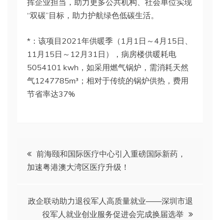
挥企业担当，助力更多公共机构、社会单位实现
“双碳”目标，助力护航绿色低碳生活。
*：该项目2021年供暖季（1月1日～4月15日、
11月15日～12月31日），病房楼供暖耗电
5054101 kwh，如采用燃气锅炉，需消耗天然
气1247785m³；相对于传统的锅炉供热，费用
节省率达37%
文
前海颐和国际医疗中心引入重磅国际新药，
加速粤港澳大湾区医疗升级！
章
导
政企联动助力退役军人高质量就业——深圳市退
役军人就业创业服务促进会完成换届选举