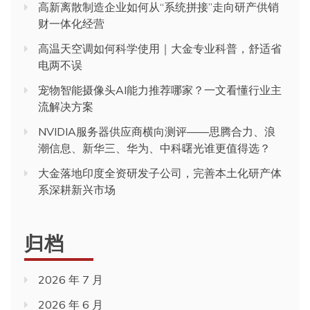
高新离散制造企业如何从“系统拼接”走向研产供销
财一体化经营
高温天空调如何科学使用｜大金专业科普，舒适省
电两不误
宠物智能摄像头AI能力推荐哪家？一文看懂行业主
流解决方案
NVIDIA服务器供应商横向测评——思腾合力、浪
潮信息、新华三、华为、中科曙光谁更值得选？
大金落地印度全资研发子公司，完善本土化研产体
系深耕新兴市场
归档
2026 年 7 月
2026 年 6 月