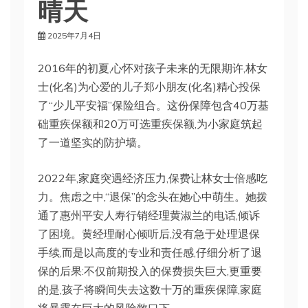
晴天
2025年7月4日
2016年的初夏,心怀对孩子未来的无限期许,林女
士(化名)为心爱的儿子郑小朋友(化名)精心投保
了“少儿平安福”保险组合。这份保障包含40万基
础重疾保额和20万可选重疾保额,为小家庭筑起
了一道坚实的防护墙。
2022年,家庭突遇经济压力,保费让林女士倍感吃
力。焦虑之中,“退保”的念头在她心中萌生。她拨
通了惠州平安人寿行销经理黄淑兰的电话,倾诉
了困境。黄经理耐心倾听后,没有急于处理退保
手续,而是以高度的专业和责任感,仔细分析了退
保的后果:不仅前期投入的保费损失巨大,更重要
的是,孩子将瞬间失去这数十万的重疾保障,家庭