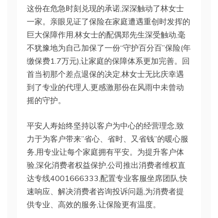
这份在危急时刻兑现的承诺,深深触动了林女士
一家。亲眼见证了保险在家庭遭遇重创时发挥的
巨大保障作用,林女士的配偶郑先生深受触动,毫
不犹豫地为自己加保了一份“守护百分百”保险(年
缴保费1.7万元),让家庭的保障体系更加完善。回
首当初那个差点退保的决定,林女士无比庆幸遇
到了专业的代理人,更感激那份在风雨中未曾动
摇的守护。
平安人寿始终坚持以客户为中心的经营理念,致
力于为客户带来”省心、省时、又省钱”的暖心服
务,用专业让每个家庭拥有平安。为提升客户体
验,深化消费者权益保护,公司推出消费者维权直
达专线4001666333,配置专业客服坐席团队,快
速响应、解决消费者咨询投诉问题,为消费者提
供专业、高效的服务,让保险更有温度。