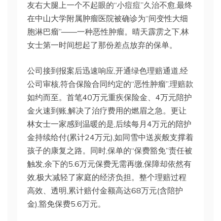
友右大腿上一个不起眼的“小痘痘”久治不愈,最终
在中山大学附属肿瘤医院被确诊为“间变性大细
胞淋巴瘤”——一种恶性肿瘤。晴天霹雳之下,林
女士第一时间想起了那份差点放弃的保单。
公司接到报案后迅速响应,开通绿色理赔通道,经
公司审核,符合保险合同约定的“恶性肿瘤”,理赔款
如约而至。首笔40万元重疾保险金、4万元陪护
金火速到账,解决了治疗费用的燃眉之急。更让
林女士一家感到温暖的是,后续每月4万元的陪护
金持续给付(累计24万元),如同雪中送炭般支撑着
孩子的康复之路。同时,保单的“保费豁免”责任被
触发,余下的5.6万元保费无需再缴,保障却依然有
效,极大减轻了家庭的经济负担。整个理赔过程
高效、透明,累计赔付金额高达68万元(含陪护
金),豁免保费5.6万元。