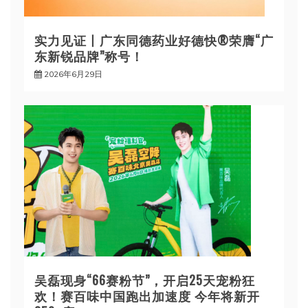
实力见证丨广东同德药业好德快®荣膺“广
东新锐品牌”称号！
2026年6月29日
吴磊现身“66赛粉节”，开启25天宠粉狂
欢！赛百味中国跑出加速度 今年将新开