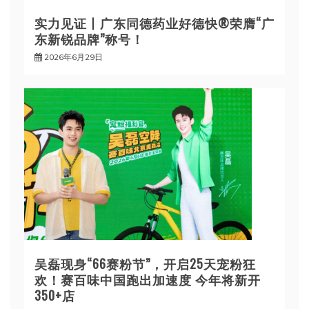
实力见证丨广东同德药业好德快®荣膺“广
东新锐品牌”称号！
2026年6月29日
吴磊现身“66赛粉节”，开启25天宠粉狂
欢！赛百味中国跑出加速度 今年将新开
350+店