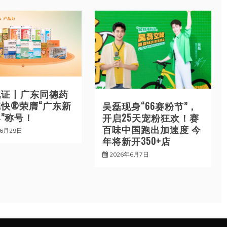
见证丨广东同德药
快®荣膺“广东新
吴磊现身“66赛粉节”，
”称号！
开启25天宠粉狂欢！赛
百味中国跑出加速度 今
年6月29日
年将新开350+店
2026年6月7日