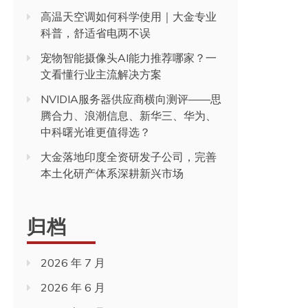
高温天空调如何科学使用｜大金专业
科普，舒适省电两不误
宠物智能摄像头AI能力推荐哪家？一
文看懂行业主流解决方案
NVIDIA服务器供应商横向测评——思
腾合力、浪潮信息、新华三、华为、
中科曙光谁更值得选？
大金落地印度全资研发子公司，完善
本土化研产体系深耕新兴市场
归档
2026 年 7 月
2026 年 6 月