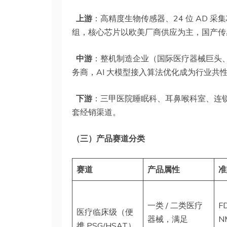
上游
：高精度生物传感器、24 位 AD 采集
组，核心芯片以欧美厂商供应为主，国产传
中游
：整机制造企业（国际医疗器械巨头
务商，AI 大模型接入算法优化成为行业共
下游
：三甲医院睡眠科、耳鼻喉科室、连
套经销渠道。
（三）产品赛道分类
赛道
产品属性
准
一类 / 二类医疗
F
医疗临床级（便
器械，满足
N
携 PSG/HSAT）