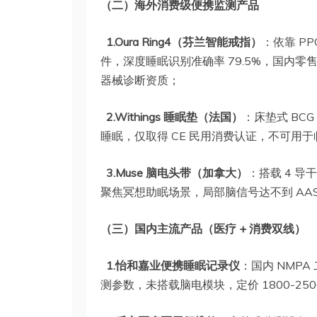
（二）海外消费级便携监测产品
1.Oura Ring4（芬兰智能戒指）
：依靠 PP
件，深度睡眠识别准确率 79.5%，国内零
器械诊断资质；
2.Withings 睡眠垫（法国）
：床垫式 BC
睡眠，仅取得 CE 民用消费认证，不可用
3.Muse 脑电头带（加拿大）
：搭载 4 
聚焦冥想助眠场景，局部脑信号达不到 AA
（三）国内主流产品（医疗 + 消费双线）
1.怡和嘉业便携睡眠记录仪
：国内 NMP
测参数，未搭载脑电模块，定价 1800-250