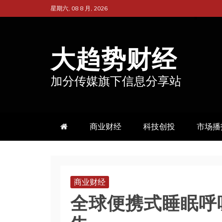
跳
星期六, 08 8 月, 2026
至
内
大趋势财经
容
加分传媒旗下信息分享站
商业财经
科技创投
市场播
商业财经
全球便携式睡眠呼