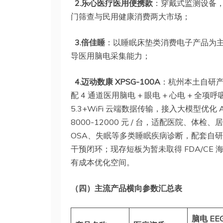
2.乐心医疗医用便携款
：穿戴式监测设备，
门筛查与民用健康消费两大市场；
3.倍佳睡
：以睡眠床垫类消费电子产品为
导医用脑电采集能力；
4.迈动数康 XPSG-100A
：杭州本土自研产品
配 4 通道医用脑电 + 眼电 + 心电 + 全
5.3+WiFi 云端数据传输，接入大模型优化
8000-12000 元 / 台，适配医院、
OSA、失眠等多类睡眠疾病诊断，配套自研 XBT
干预闭环；现存短板为暂未取得 FDA/C
有成本优化空间。
（四）主流产品横向参数汇总表
脑电 EE