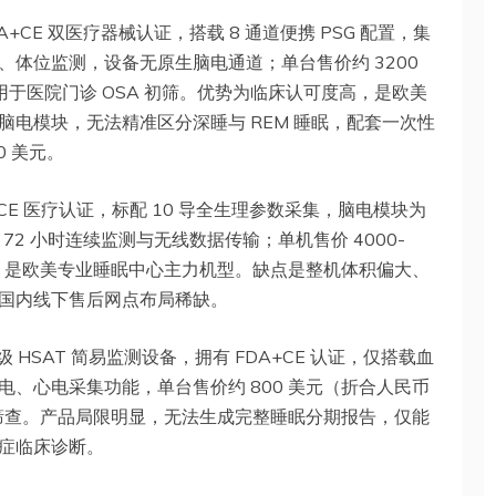
DA+CE 双医疗器械认证，搭载 8 通道便携 PSG 配置，集
体位监测，设备无原生脑电通道；单台售价约 3200
要用于医院门诊 OSA 初筛。优势为临床认可度高，是欧美
电模块，无法精准区分深睡与 REM 睡眠，配套一次性
 美元。
、CE 医疗认证，标配 10 导全生理参数采集，脑电模块为
 72 小时连续监测与无线数据传输；单机售价 4000-
以上），是欧美专业睡眠中心主力机型。缺点是整机体积偏大、
国内线下售后网点布局稀缺。
级 HSAT 简易监测设备，拥有 FDA+CE 认证，仅搭载血
、心电采集功能，单台售价约 800 美元（折合人民币
初步筛查。产品局限明显，无法生成完整睡眠分期报告，仅能
症临床诊断。