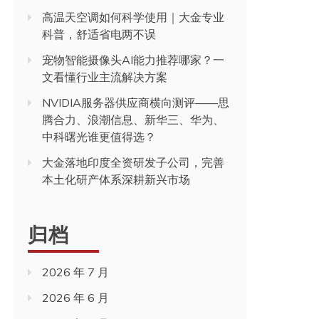
高温天空调如何科学使用｜大金专业
科普，舒适省电两不误
宠物智能摄像头AI能力推荐哪家？一
文看懂行业主流解决方案
NVIDIA服务器供应商横向测评——思
腾合力、浪潮信息、新华三、华为、
中科曙光谁更值得选？
大金落地印度全资研发子公司，完善
本土化研产体系深耕新兴市场
归档
2026 年 7 月
2026 年 6 月