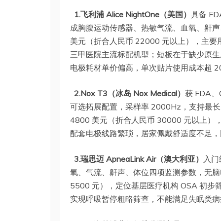
1.飞利浦 Alice NightOne（美国）
具备 F
成胸腹运动传感器、热敏气流、血氧、鼾声、
美元（折合人民币 22000 元以上），主
三甲医院主流标配机型；短板在于缺少原生脑
电极耗材单价偏高，单次贴片使用成本超 20
2.Nox T3（冰岛 Nox Medical）
获 FDA
可选拓展配置，采样率 2000Hz，支持最长
4800 美元（折合人民币 30000 元
配套电极线路繁琐，居家佩戴舒适度不足，
3.瑞思迈 ApneaLink Air（澳大利亚）
入门
氧、气流、鼾声、体位四项监测参数，无脑电
5500 元），定位基层医疗机构 OSA 
实现呼吸暂停粗略筛查，不能满足失眠类病