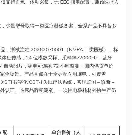
仅支持血氧、体动采集，无 EEG 脑电配置，兼顾医疗入
主，少量型号取得一类医疗器械备案，全系产品不具备多
，浙械注准 20262070001（NMPA 二类医械），标
项呼吸体征传感，24 位模数采样、采样率≥2000Hz，蓝牙
 AI 自动阅片，满电可连续 72 小时监测；国内供货单价
体检、居家全场景。产品亮点在于全标配医用脑电，可覆盖
I 数字化 CBT-I 失眠疗法系统，实现监测 – 诊断 –
E 海外认证、临床品牌积淀弱、一次性电极耗材外协生产仍
G 配
单台售价（人